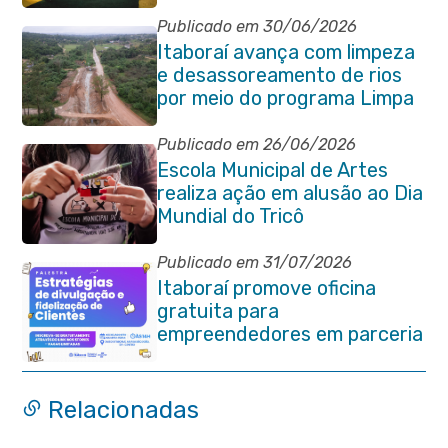
de cordas na Praça Marechal
Floriano Peixoto
Publicado em 30/06/2026
Itaboraí avança com limpeza
e desassoreamento de rios
por meio do programa Limpa
Rio
Publicado em 26/06/2026
Escola Municipal de Artes
realiza ação em alusão ao Dia
Mundial do Tricô
Publicado em 31/07/2026
Itaboraí promove oficina
gratuita para
empreendedores em parceria
com o Sebrae
Relacionadas