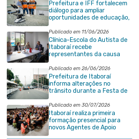
Prefeitura e IFF fortalecem
diálogo para ampliar
oportunidades de educação,
ciência e inovação em
Itaboraí
Publicado em 11/06/2026
Clínica-Escola do Autista de
Itaboraí recebe
representantes da causa
atípica de Santa Catarina
Publicado em 26/06/2026
Prefeitura de Itaboraí
informa alterações no
trânsito durante a Festa de
São Pedro Apóstolo
Publicado em 30/07/2026
Itaboraí realiza primeira
formação presencial para
novos Agentes de Apoio
Escolar