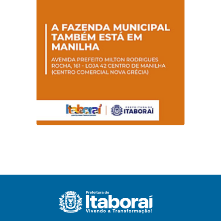
sobre hanseníase
na E.M Adelaide de
Magalhães Seabra