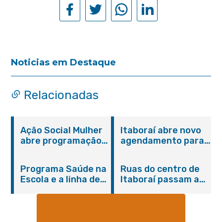
Noticias em Destaque
Relacionadas
Ação Social Mulher
Itaboraí abre novo
abre programação
agendamento para
do Agosto Lilás em
castração gratuita
Itaboraí com
de cães e gatos
Programa Saúde na
Ruas do centro de
serviços gratuitos e
Escola e a linha de
Itaboraí passam a
orientações
cuidados da
operar em novos
Hanseníase
sentidos
promovem
conscientização