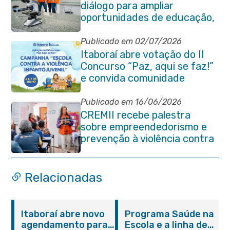
diálogo para ampliar
oportunidades de educação,
ciência e inovação em
Itaboraí
Publicado em 02/07/2026
Itaboraí abre votação do II
Concurso “Paz, aqui se faz!”
e convida comunidade
Publicado em 16/06/2026
CREMII recebe palestra
sobre empreendedorismo e
prevenção à violência contra
a pessoa idosa
Relacionadas
Itaboraí abre novo
Programa Saúde na
agendamento para
Escola e a linha de