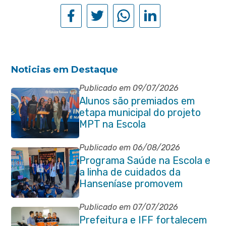
Noticias em Destaque
Publicado em 09/07/2026
Alunos são premiados em
etapa municipal do projeto
MPT na Escola
Publicado em 06/08/2026
Programa Saúde na Escola e
a linha de cuidados da
Hanseníase promovem
conscientização sobre
hanseníase na E.M Adelaide
Publicado em 07/07/2026
de Magalhães Seabra
Prefeitura e IFF fortalecem