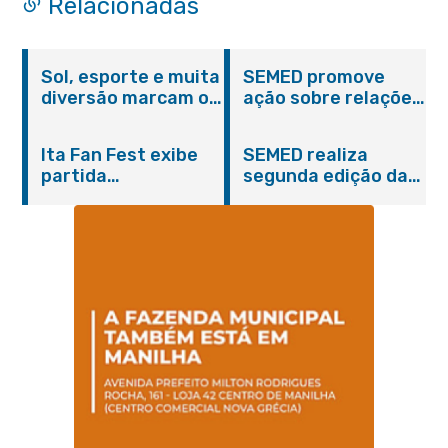
Relacionadas
Sol, esporte e muita
SEMED promove
diversão marcam o
ação sobre relações
Pedal Vivendo a
étnico-raciais para
Transformação e o
estudantes da EJA
Ita Fan Fest exibe
SEMED realiza
Domingo no Parque
partida
segunda edição da
Paleontológico
emocionante entre
formação
Brasil e Japão no
continuada para
Centro de Itaboraí
professores e
coordenadores
pedagógicos