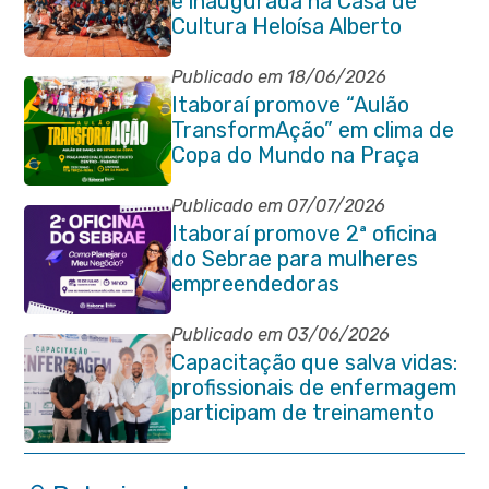
é inaugurada na Casa de
Cultura Heloísa Alberto
Torres
Publicado em 18/06/2026
Itaboraí promove “Aulão
TransformAção” em clima de
Copa do Mundo na Praça
Marechal Floriano Peixoto
Publicado em 07/07/2026
Itaboraí promove 2ª oficina
do Sebrae para mulheres
empreendedoras
Publicado em 03/06/2026
Capacitação que salva vidas:
profissionais de enfermagem
participam de treinamento
em primeiros socorros em
Itaboraí