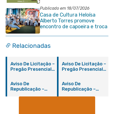
da Cachaça”
Publicado em 18/07/2026
Casa de Cultura Heloísa
Alberto Torres promove
encontro de capoeira e troca
de cordas na Praça Marechal
Floriano Peixoto
Relacionadas
Aviso De Licitação –
Aviso De Licitação –
Pregão Presencial
Pregão Presencial
Nº 019/2019 – PMI
Nº 012/2019 – FMS
Aviso De
Aviso De
Republicação –
Republicação –
Pregão Presencial
Pregão Presencial
Nº 014/2019 – PMI
Nº 001/2019 – FMAS