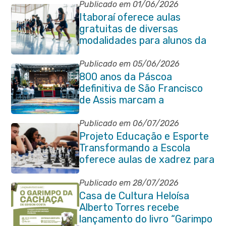
Publicado em 01/06/2026
Itaboraí oferece aulas
gratuitas de diversas
modalidades para alunos da
rede municipal de ensino
Publicado em 05/06/2026
800 anos da Páscoa
definitiva de São Francisco
de Assis marcam a
celebração de Corpus Christi
em Itaboraí
Publicado em 06/07/2026
Projeto Educação e Esporte
Transformando a Escola
oferece aulas de xadrez para
alunos da rede municipal
Publicado em 28/07/2026
Casa de Cultura Heloísa
Alberto Torres recebe
lançamento do livro “Garimpo