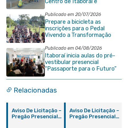
Centro de Itaboraí e
garantem mais conforto à
população
Publicado em 20/07/2026
Prepare a bicicleta as
inscrições para o Pedal
Vivendo a Transformação
estão abertas em Itaboraí
Publicado em 04/08/2026
Itaboraí inicia aulas do pré-
vestibular presencial
“Passaporte para o Futuro”
Relacionadas
Aviso De Licitação –
Aviso De Licitação –
Pregão Presencial
Pregão Presencial
Nº 019/2019 – PMI
Nº 012/2019 – FMS