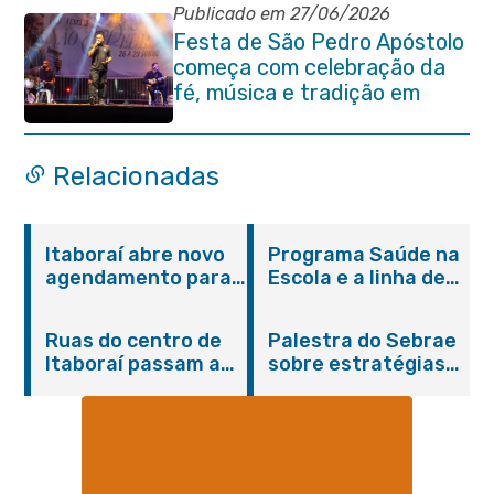
aniversário da cidade
Publicado em 27/06/2026
Festa de São Pedro Apóstolo
começa com celebração da
fé, música e tradição em
Venda das Pedras
Relacionadas
Itaboraí abre novo
Programa Saúde na
agendamento para
Escola e a linha de
castração gratuita
cuidados da
de cães e gatos
Hanseníase
Ruas do centro de
Palestra do Sebrae
promovem
Itaboraí passam a
sobre estratégias
conscientização
operar em novos
de divulgação reúne
sobre hanseníase
sentidos
empreendedores no
na E.M Adelaide de
Centro de Itaboraí
Magalhães Seabra