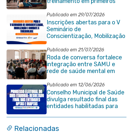
treinamento em primeiros
socorros em Itaboraí
Publicado em 29/07/2026
Inscrições abertas para o V
Seminário de
Conscientização, Mobilização
e Combate à Tuberculose em
Itaboraí
Publicado em 21/07/2026
Roda de conversa fortalece
integração entre SAMU e
rede de saúde mental em
Itaboraí
Publicado em 12/06/2026
Conselho Municipal de Saúde
divulga resultado final das
entidades habilitadas para
eleição do quadriênio 2026-
2030
Relacionadas