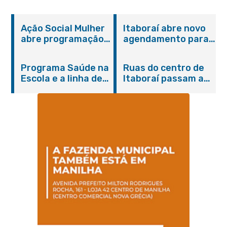
Ação Social Mulher
Itaboraí abre novo
abre programação
agendamento para
do Agosto Lilás em
castração gratuita
Itaboraí com
de cães e gatos
Programa Saúde na
Ruas do centro de
serviços gratuitos e
Escola e a linha de
Itaboraí passam a
orientações
cuidados da
operar em novos
Hanseníase
sentidos
promovem
conscientização
sobre hanseníase
na E.M Adelaide de
Magalhães Seabra