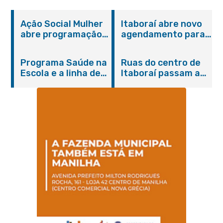
Ação Social Mulher
Itaboraí abre novo
abre programação
agendamento para
do Agosto Lilás em
castração gratuita
Itaboraí com
de cães e gatos
Programa Saúde na
Ruas do centro de
serviços gratuitos e
Escola e a linha de
Itaboraí passam a
orientações
cuidados da
operar em novos
Hanseníase
sentidos
promovem
conscientização
sobre hanseníase
na E.M Adelaide de
Magalhães Seabra