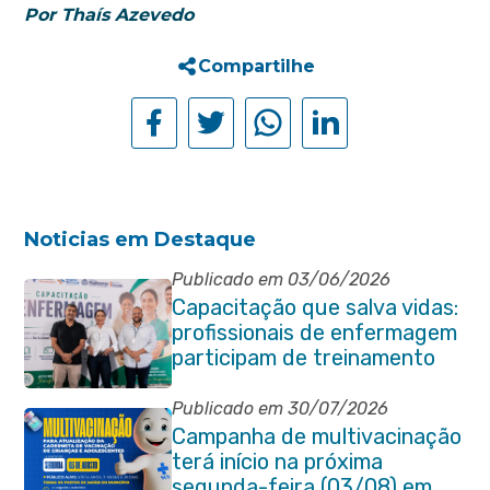
Por Thaís Azevedo
Compartilhe
Noticias em Destaque
Publicado em 03/06/2026
Capacitação que salva vidas:
profissionais de enfermagem
participam de treinamento
em primeiros socorros em
Itaboraí
Publicado em 30/07/2026
Campanha de multivacinação
terá início na próxima
segunda-feira (03/08) em