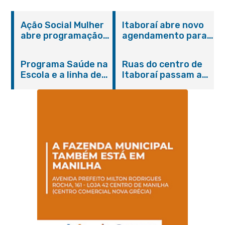
Ação Social Mulher
Itaboraí abre novo
abre programação
agendamento para
do Agosto Lilás em
castração gratuita
Itaboraí com
de cães e gatos
Programa Saúde na
Ruas do centro de
serviços gratuitos e
Escola e a linha de
Itaboraí passam a
orientações
cuidados da
operar em novos
Hanseníase
sentidos
promovem
conscientização
sobre hanseníase
na E.M Adelaide de
Magalhães Seabra