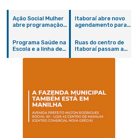
Ação Social Mulher
Itaboraí abre novo
abre programação
agendamento para
do Agosto Lilás em
castração gratuita
Itaboraí com
de cães e gatos
Programa Saúde na
Ruas do centro de
serviços gratuitos e
Escola e a linha de
Itaboraí passam a
orientações
cuidados da
operar em novos
Hanseníase
sentidos
promovem
conscientização
sobre hanseníase
na E.M Adelaide de
Magalhães Seabra