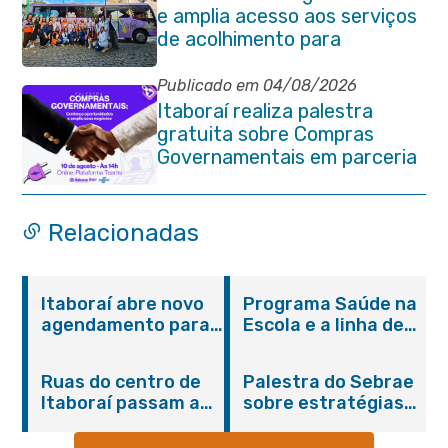
e amplia acesso aos serviços
de acolhimento para
mulheres
Publicado em 04/08/2026
Itaboraí realiza palestra
gratuita sobre Compras
Governamentais em parceria
com o Sebrae
Relacionadas
Itaboraí abre novo
Programa Saúde na
agendamento para
Escola e a linha de
castração gratuita
cuidados da
de cães e gatos
Hanseníase
Ruas do centro de
Palestra do Sebrae
promovem
Itaboraí passam a
sobre estratégias
conscientização
operar em novos
de divulgação reúne
sobre hanseníase
sentidos
empreendedores no