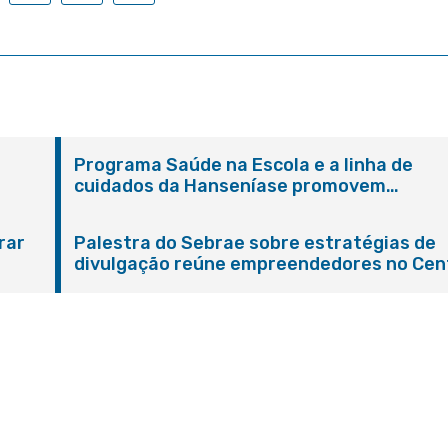
Programa Saúde na Escola e a linha de
cuidados da Hanseníase promovem
conscientização sobre hanseníase na E.M
Adelaide de Magalhães Seabra
rar
Palestra do Sebrae sobre estratégias de
divulgação reúne empreendedores no Cen
de Itaboraí