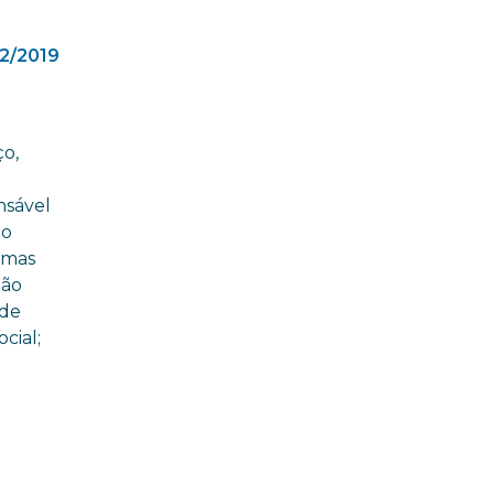
2/2019
ço,
nsável
io
ramas
ção
 de
cial;