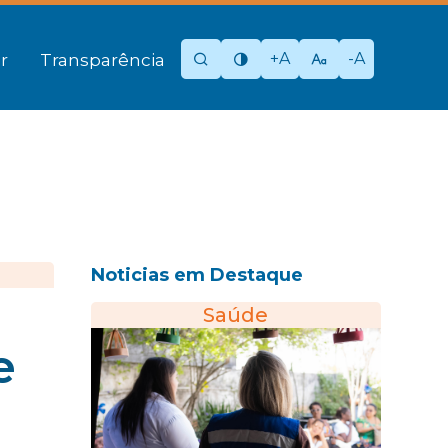
+A
-A
r
Transparência
Noticias em Destaque
Saúde
e