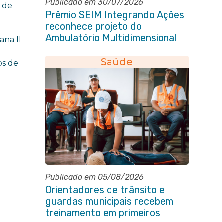
Publicado em 30/07/2026
o de
Prêmio SEIM Integrando Ações
reconhece projeto do
Ambulatório Multidimensional
ana II
da Pessoa Idosa de Itaboraí
Saúde
os de
Publicado em 05/08/2026
Orientadores de trânsito e
guardas municipais recebem
treinamento em primeiros