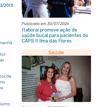
2/2013
Publicado em 30/07/2026
Itaboraí promove ação de
saúde bucal para pacientes do
CAPS II Ilma das Flores
a manhã
Saúde
etor
as
tos de
omo
os
róximo