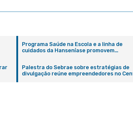
Programa Saúde na Escola e a linha de
cuidados da Hanseníase promovem
conscientização sobre hanseníase na E.M
Adelaide de Magalhães Seabra
rar
Palestra do Sebrae sobre estratégias de
divulgação reúne empreendedores no Cen
de Itaboraí