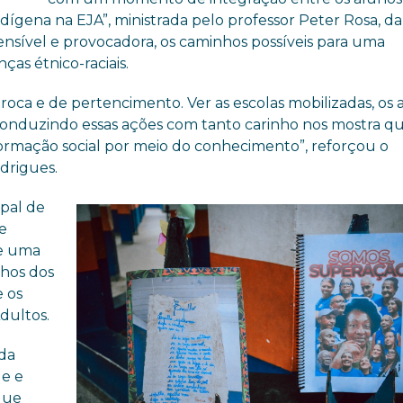
dígena na EJA”, ministrada pelo professor Peter Rosa, d
ensível e provocadora, os caminhos possíveis para uma
ças étnico-raciais.
ca e de pertencimento. Ver as escolas mobilizadas, os 
conduzindo essas ações com tanto carinho nos mostra q
ormação social por meio do conhecimento”, reforçou o
drigues.
pal de
 e
ve uma
lhos dos
e os
dultos.
 da
de e
que