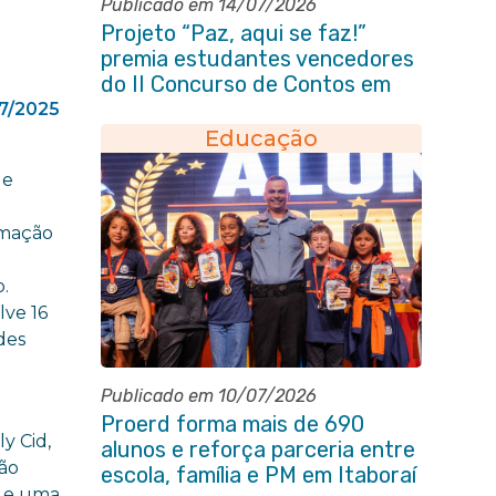
Publicado em 14/07/2026
Projeto “Paz, aqui se faz!”
premia estudantes vencedores
do II Concurso de Contos em
Itaboraí
7/2025
Educação
 e
amação
.
lve 16
des
Publicado em 10/07/2026
Proerd forma mais de 690
y Cid,
alunos e reforça parceria entre
ção
escola, família e PM em Itaboraí
s e uma