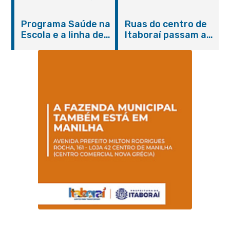
do Agosto Lilás em
castração gratuita
Itaboraí com
de cães e gatos
Programa Saúde na
Ruas do centro de
serviços gratuitos e
Escola e a linha de
Itaboraí passam a
orientações
cuidados da
operar em novos
Hanseníase
sentidos
promovem
conscientização
sobre hanseníase
na E.M Adelaide de
Magalhães Seabra