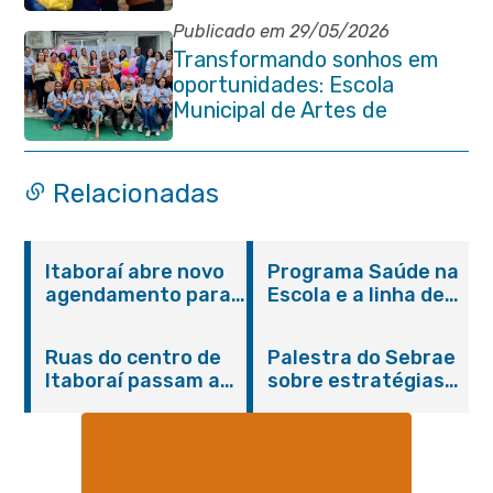
de Contos em Itaboraí
Publicado em 29/05/2026
Transformando sonhos em
oportunidades: Escola
Municipal de Artes de
Itaboraí completa 37 anos de
história
Relacionadas
Itaboraí abre novo
Programa Saúde na
agendamento para
Escola e a linha de
castração gratuita
cuidados da
de cães e gatos
Hanseníase
Ruas do centro de
Palestra do Sebrae
promovem
Itaboraí passam a
sobre estratégias
conscientização
operar em novos
de divulgação reúne
sobre hanseníase
sentidos
empreendedores no
na E.M Adelaide de
Centro de Itaboraí
Magalhães Seabra