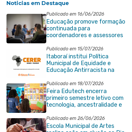
Noticias em Destaque
Publicado em 16/06/2026
Educação promove formação
continuada para
coordenadores e assessores
escolares da rede municipal
Publicado em 15/07/2026
Itaboraí institui Política
Municipal de Equidade e
Educação Antirracista na
Rede Pública de Ensino
Publicado em 18/07/2026
Feira Edutech encerra
primeiro semestre letivo com
tecnologia, ancestralidade e
protagonismo estudantil em
Itaboraí
Publicado em 26/06/2026
Escola Municipal de Artes