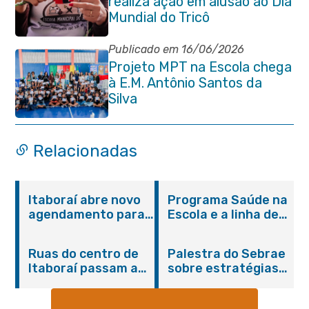
realiza ação em alusão ao Dia
Mundial do Tricô
Publicado em 16/06/2026
Projeto MPT na Escola chega
à E.M. Antônio Santos da
Silva
Relacionadas
Itaboraí abre novo
Programa Saúde na
agendamento para
Escola e a linha de
castração gratuita
cuidados da
de cães e gatos
Hanseníase
Ruas do centro de
Palestra do Sebrae
promovem
Itaboraí passam a
sobre estratégias
conscientização
operar em novos
de divulgação reúne
sobre hanseníase
sentidos
empreendedores no
na E.M Adelaide de