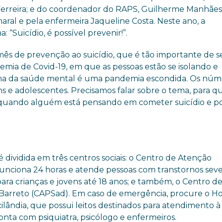
 Ferreira; e do coordenador do RAPS, Guilherme Manhães
maral e pela enfermeira Jaqueline Costa. Neste ano, a
Suicídio, é possível prevenir!”.
 de prevenção ao suicídio, que é tão importante de s
mia de Covid-19, em que as pessoas estão se isolando e
alha da saúde mental é uma pandemia escondida. Os núm
ns e adolescentes. Precisamos falar sobre o tema, para q
de quando alguém está pensando em cometer suicídio e p
 dividida em três centros sociais: o Centro de Atenção
funciona 24 horas e atende pessoas com transtornos seve
para crianças e jovens até 18 anos; e também, o Centro d
 Barreto (CAPSad). Em caso de emergência, procure o Ho
lândia, que possui leitos destinados para atendimento 
nta com psiquiatra, psicólogo e enfermeiros.