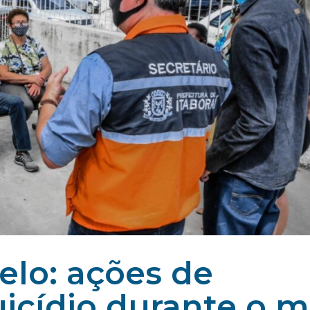
lo: ações de
icídio durante o 