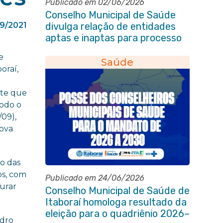
Publicado em 02/06/2026
Conselho Municipal de Saúde
09/2021
divulga relação de entidades
aptas e inaptas para processo
eleitoral do quadriênio 2026-
e
2030
Saúde
oraí,
nte que
todo o
/09),
Nova
o das
os, com
Publicado em 24/06/2026
curar
Conselho Municipal de Saúde de
Itaboraí homologa resultado da
eleição para o quadriênio 2026–
ndro