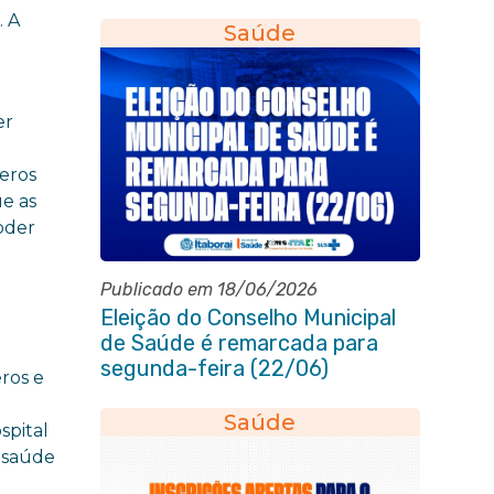
2030
. A
Saúde
er
eros
ue as
oder
Publicado em 18/06/2026
Eleição do Conselho Municipal
de Saúde é remarcada para
segunda-feira (22/06)
ros e
e
Saúde
spital
à saúde