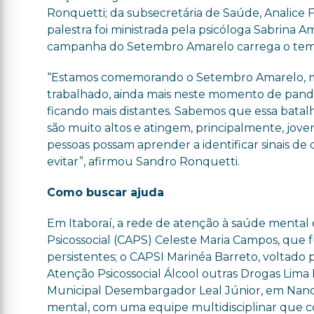
Ronquetti; da subsecretária de Saúde, Analice
palestra foi ministrada pela psicóloga Sabrina A
campanha do Setembro Amarelo carrega o tema: “
“Estamos comemorando o Setembro Amarelo, mês
trabalhado, ainda mais neste momento de pande
ficando mais distantes. Sabemos que essa bat
são muito altos e atingem, principalmente, jove
pessoas possam aprender a identificar sinais 
evitar”, afirmou Sandro Ronquetti.
Como buscar ajuda
Em Itaboraí, a rede de atenção à saúde mental é
Psicossocial (CAPS) Celeste Maria Campos, que 
persistentes; o CAPSI Marinéa Barreto, voltado 
Atenção Psicossocial Álcool outras Drogas Lima
Municipal Desembargador Leal Júnior, em Nanci
mental, com uma equipe multidisciplinar que co