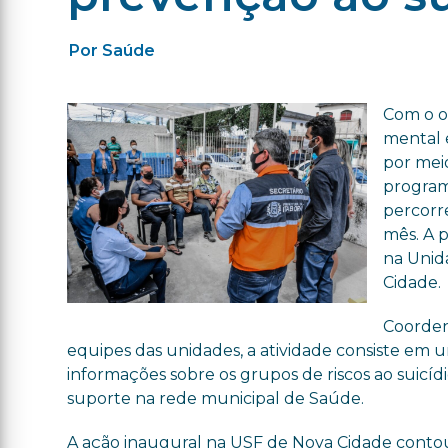
Por Saúde
Com o o
mental e
por mei
program
percorr
mês. A p
na Unid
Cidade.
Coorden
equipes das unidades, a atividade consiste em 
informações sobre os grupos de riscos ao suicídio
suporte na rede municipal de Saúde.
A ação inaugural na USF de Nova Cidade conto