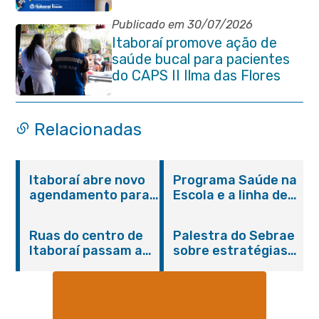
Itaboraí
Publicado em 30/07/2026
Itaboraí promove ação de
saúde bucal para pacientes
do CAPS II Ilma das Flores
Relacionadas
Itaboraí abre novo
Programa Saúde na
agendamento para
Escola e a linha de
castração gratuita
cuidados da
de cães e gatos
Hanseníase
Ruas do centro de
Palestra do Sebrae
promovem
Itaboraí passam a
sobre estratégias
conscientização
operar em novos
de divulgação reúne
sobre hanseníase
sentidos
empreendedores no
na E.M Adelaide de
Centro de Itaboraí
Magalhães Seabra