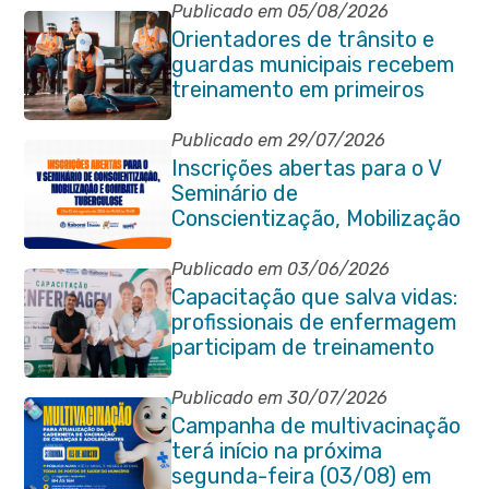
Publicado em 05/08/2026
Orientadores de trânsito e
guardas municipais recebem
treinamento em primeiros
socorros em Itaboraí
Publicado em 29/07/2026
Inscrições abertas para o V
Seminário de
Conscientização, Mobilização
e Combate à Tuberculose em
Itaboraí
Publicado em 03/06/2026
Capacitação que salva vidas:
profissionais de enfermagem
participam de treinamento
em primeiros socorros em
Itaboraí
Publicado em 30/07/2026
Campanha de multivacinação
terá início na próxima
segunda-feira (03/08) em