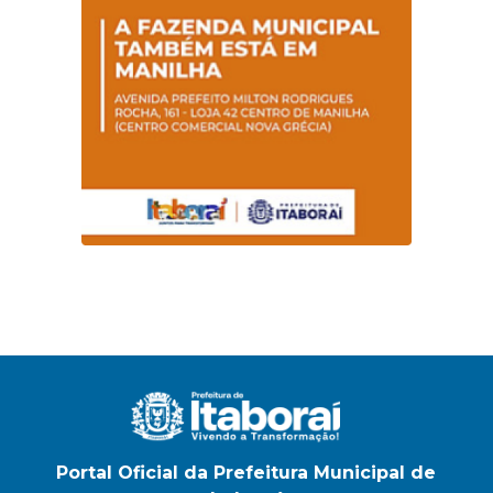
na E.M Adelaide de
Magalhães Seabra
Portal Oficial da Prefeitura Municipal de