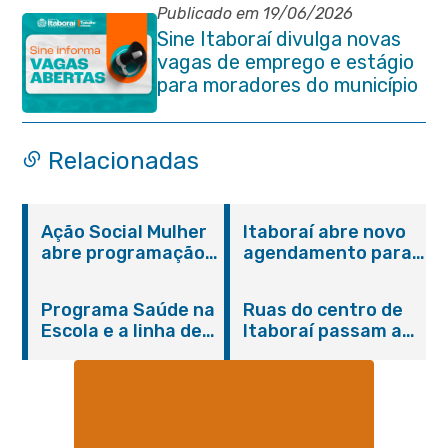
Publicado em 19/06/2026
Sine Itaboraí divulga novas
vagas de emprego e estágio
para moradores do município
Relacionadas
Ação Social Mulher
Itaboraí abre novo
abre programação
agendamento para
do Agosto Lilás em
castração gratuita
Itaboraí com
de cães e gatos
Programa Saúde na
Ruas do centro de
serviços gratuitos e
Escola e a linha de
Itaboraí passam a
orientações
cuidados da
operar em novos
Hanseníase
sentidos
promovem
conscientização
sobre hanseníase