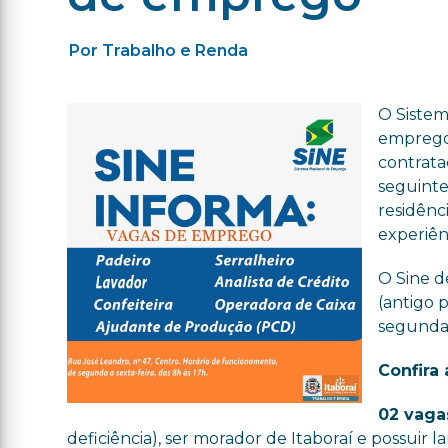
Por Trabalho e Renda
O Sistem
empregos
contrata
seguinte
residênc
experiên
O Sine d
(antigo 
segunda a
Confira
02 vaga
deficiência), ser morador de Itaboraí e possuir 