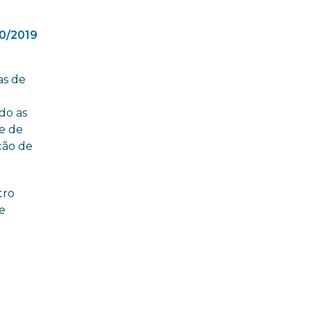
0/2019
as de
do as
e de
ção de
tro
de