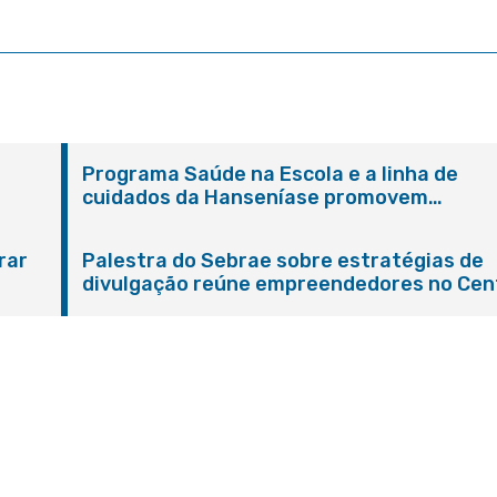
Programa Saúde na Escola e a linha de
cuidados da Hanseníase promovem
conscientização sobre hanseníase na E.M
Adelaide de Magalhães Seabra
rar
Palestra do Sebrae sobre estratégias de
divulgação reúne empreendedores no Cen
de Itaboraí