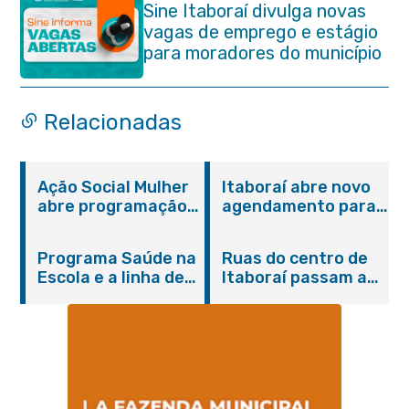
Sine Itaboraí divulga novas
vagas de emprego e estágio
para moradores do município
Relacionadas
Ação Social Mulher
Itaboraí abre novo
abre programação
agendamento para
do Agosto Lilás em
castração gratuita
Itaboraí com
de cães e gatos
Programa Saúde na
Ruas do centro de
serviços gratuitos e
Escola e a linha de
Itaboraí passam a
orientações
cuidados da
operar em novos
Hanseníase
sentidos
promovem
conscientização
sobre hanseníase
na E.M Adelaide de