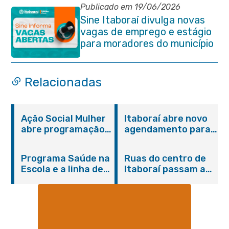
Publicado em 19/06/2026
Sine Itaboraí divulga novas
vagas de emprego e estágio
para moradores do município
Relacionadas
Ação Social Mulher
Itaboraí abre novo
abre programação
agendamento para
do Agosto Lilás em
castração gratuita
Itaboraí com
de cães e gatos
Programa Saúde na
Ruas do centro de
serviços gratuitos e
Escola e a linha de
Itaboraí passam a
orientações
cuidados da
operar em novos
Hanseníase
sentidos
promovem
conscientização
sobre hanseníase