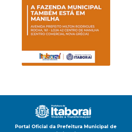
na E.M Adelaide de
Magalhães Seabra
Portal Oficial da Prefeitura Municipal de