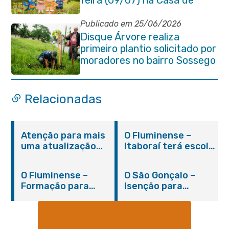
feira (09/07) na Casa de
Cultura Heloísa Alberto
Torres
Publicado em 25/06/2026
Disque Árvore realiza
primeiro plantio solicitado por
moradores no bairro Sossego
Relacionadas
Atenção para mais
O Fluminense –
uma atualização
Itaboraí terá escola
sobre os casos do
integral modelo com
novo coronavírus
inauguração em
O Fluminense –
O São Gonçalo –
em Itaboraí (24/05)
março
Formação para
Isenção para
jovens e adultos em
portadores de
Itaboraí
hanseníase