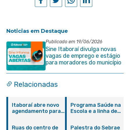
Noticias em Destaque
Publicado em 19/06/2026
Sine Itaboraí divulga novas
vagas de emprego e estágio
para moradores do município
Relacionadas
Itaboraí abre novo
Programa Saúde na
agendamento para
Escola e a linha de
castração gratuita
cuidados da
de cães e gatos
Hanseníase
Ruas do centro de
Palestra do Sebrae
promovem