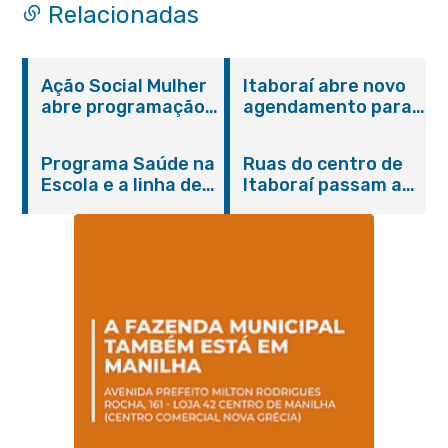
Relacionadas
Ação Social Mulher
Itaboraí abre novo
abre programação
agendamento para
do Agosto Lilás em
castração gratuita
Itaboraí com
de cães e gatos
Programa Saúde na
Ruas do centro de
serviços gratuitos e
Escola e a linha de
Itaboraí passam a
orientações
cuidados da
operar em novos
Hanseníase
sentidos
promovem
conscientização
sobre hanseníase
na E.M Adelaide de
Magalhães Seabra