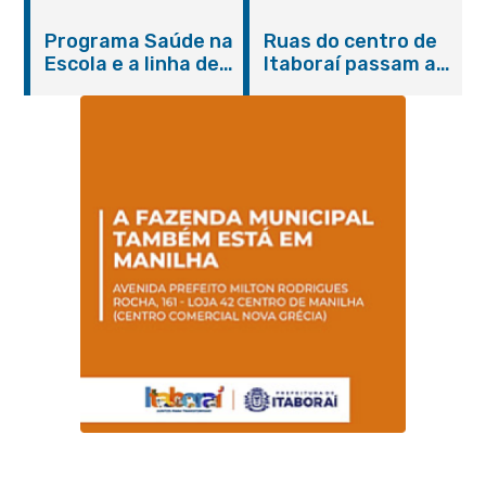
do Agosto Lilás em
castração gratuita
Itaboraí com
de cães e gatos
Programa Saúde na
Ruas do centro de
serviços gratuitos e
Escola e a linha de
Itaboraí passam a
orientações
cuidados da
operar em novos
Hanseníase
sentidos
promovem
conscientização
sobre hanseníase
na E.M Adelaide de
Magalhães Seabra