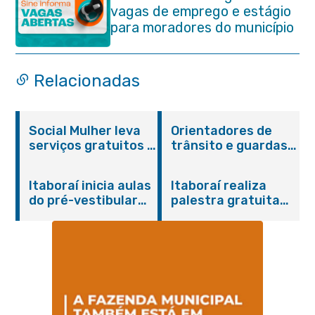
vagas de emprego e estágio
para moradores do município
Relacionadas
Social Mulher leva
Orientadores de
serviços gratuitos à
trânsito e guardas
Praça Alarico
municipais recebem
Antunes nesta
treinamento em
Itaboraí inicia aulas
Itaboraí realiza
sexta-feira (07/08)
primeiros socorros
do pré-vestibular
palestra gratuita
em Itaboraí
presencial
sobre Compras
“Passaporte para o
Governamentais em
Futuro”
parceria com o
Sebrae