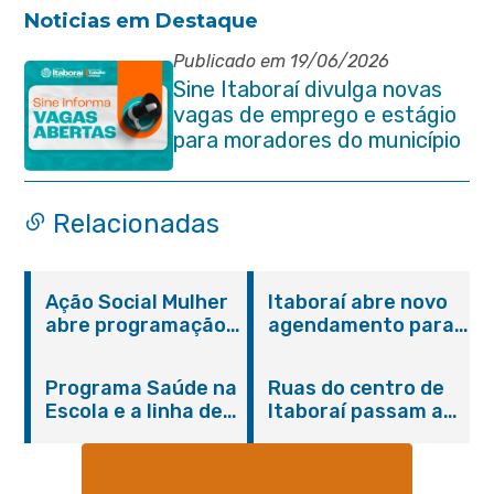
Noticias em Destaque
Publicado em 19/06/2026
Sine Itaboraí divulga novas
vagas de emprego e estágio
para moradores do município
Relacionadas
Ação Social Mulher
Itaboraí abre novo
abre programação
agendamento para
do Agosto Lilás em
castração gratuita
Itaboraí com
de cães e gatos
Programa Saúde na
Ruas do centro de
serviços gratuitos e
Escola e a linha de
Itaboraí passam a
orientações
cuidados da
operar em novos
Hanseníase
sentidos
promovem