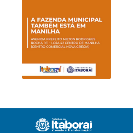
conscientização
sobre hanseníase
na E.M Adelaide de
Magalhães Seabra