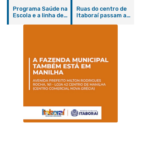
Itaboraí com
de cães e gatos
Programa Saúde na
Ruas do centro de
serviços gratuitos e
Escola e a linha de
Itaboraí passam a
orientações
cuidados da
operar em novos
Hanseníase
sentidos
promovem
conscientização
sobre hanseníase
na E.M Adelaide de
Magalhães Seabra