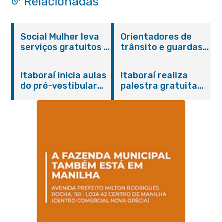
Relacionadas
Social Mulher leva
Orientadores de
serviços gratuitos à
trânsito e guardas
Praça Alarico
municipais recebem
Antunes nesta
treinamento em
Itaboraí inicia aulas
Itaboraí realiza
sexta-feira (07/08)
primeiros socorros
do pré-vestibular
palestra gratuita
em Itaboraí
presencial
sobre Compras
“Passaporte para o
Governamentais em
Futuro”
parceria com o
Sebrae