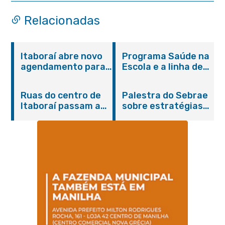
Relacionadas
Itaboraí abre novo
Programa Saúde na
agendamento para
Escola e a linha de
castração gratuita
cuidados da
de cães e gatos
Hanseníase
Ruas do centro de
Palestra do Sebrae
promovem
Itaboraí passam a
sobre estratégias
conscientização
operar em novos
de divulgação reúne
sobre hanseníase
sentidos
empreendedores no
na E.M Adelaide de
Centro de Itaboraí
Magalhães Seabra