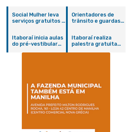
Social Mulher leva
Orientadores de
serviços gratuitos à
trânsito e guardas
Praça Alarico
municipais recebem
Antunes nesta
treinamento em
Itaboraí inicia aulas
Itaboraí realiza
sexta-feira (07/08)
primeiros socorros
do pré-vestibular
palestra gratuita
em Itaboraí
presencial
sobre Compras
“Passaporte para o
Governamentais em
Futuro”
parceria com o
Sebrae