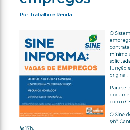
Por Trabalho e Renda
O Sistem
empregos
contrata
mínimo 
solicitad
função e
original.
Para se 
document
com o CE
O Sine d
s/nº, Ce
às 17h.