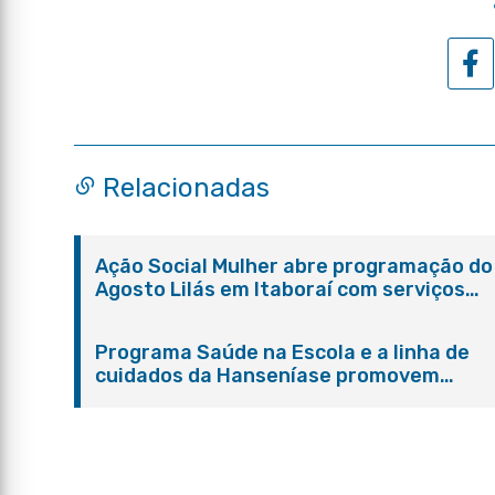
Relacionadas
Ação Social Mulher abre programação do
Agosto Lilás em Itaboraí com serviços
gratuitos e orientações
Programa Saúde na Escola e a linha de
cuidados da Hanseníase promovem
conscientização sobre hanseníase na E.
Adelaide de Magalhães Seabra