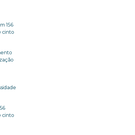
om 156
 cinto
mento
ização
ssidade
156
 cinto