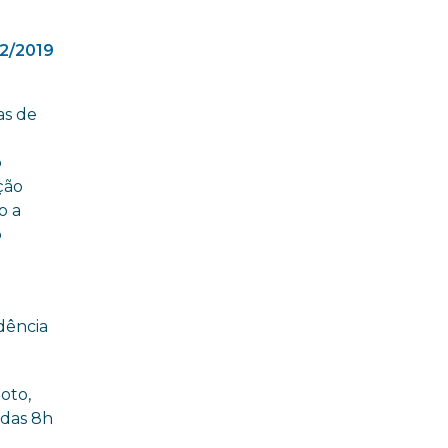
2/2019
as de
o
ção
o a
o
dência
oto,
 das 8h