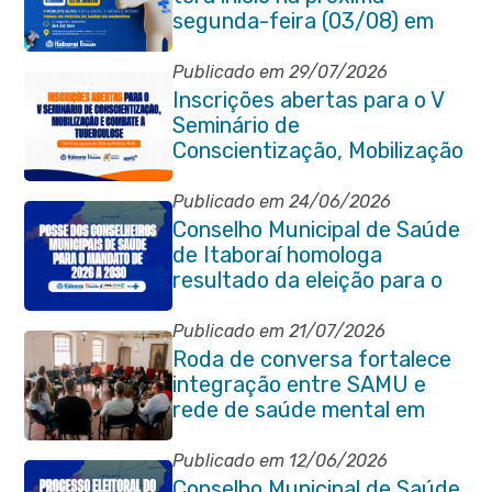
segunda-feira (03/08) em
Itaboraí
Publicado em 29/07/2026
Inscrições abertas para o V
Seminário de
Conscientização, Mobilização
e Combate à Tuberculose em
Itaboraí
Publicado em 24/06/2026
Conselho Municipal de Saúde
de Itaboraí homologa
resultado da eleição para o
quadriênio 2026–2030
Publicado em 21/07/2026
Roda de conversa fortalece
integração entre SAMU e
rede de saúde mental em
Itaboraí
Publicado em 12/06/2026
Conselho Municipal de Saúde