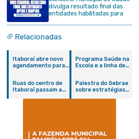
divulga resultado final das
entidades habilitadas para
eleição do quadriênio 2026-
2030
Relacionadas
Itaboraí abre novo
Programa Saúde na
agendamento para
Escola e a linha de
castração gratuita
cuidados da
de cães e gatos
Hanseníase
Ruas do centro de
Palestra do Sebrae
promovem
Itaboraí passam a
sobre estratégias
conscientização
operar em novos
de divulgação reúne
sobre hanseníase
sentidos
empreendedores no
na E.M Adelaide de
Centro de Itaboraí
Magalhães Seabra