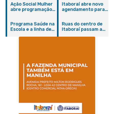
Ação Social Mulher
Itaboraí abre novo
abre programação
agendamento para
do Agosto Lilás em
castração gratuita
Itaboraí com
de cães e gatos
Programa Saúde na
Ruas do centro de
serviços gratuitos e
Escola e a linha de
Itaboraí passam a
orientações
cuidados da
operar em novos
Hanseníase
sentidos
promovem
conscientização
sobre hanseníase
na E.M Adelaide de
Magalhães Seabra