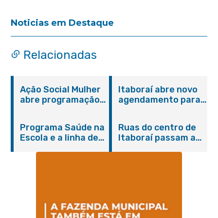
Noticias em Destaque
Relacionadas
Ação Social Mulher
Itaboraí abre novo
abre programação
agendamento para
do Agosto Lilás em
castração gratuita
Itaboraí com
de cães e gatos
Programa Saúde na
Ruas do centro de
serviços gratuitos e
Escola e a linha de
Itaboraí passam a
orientações
cuidados da
operar em novos
Hanseníase
sentidos
promovem
conscientização
sobre hanseníase
na E.M Adelaide de
Magalhães Seabra