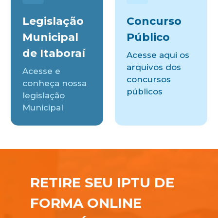
Legislação
Concurso
Municipal
Público
de Itaboraí
Acesse aqui os
arquivos dos
Acesse e
concursos
conheça nossa
públicos
legislação
Municipal
RETIRE SEU IPTU DE
FORMA ONLINE