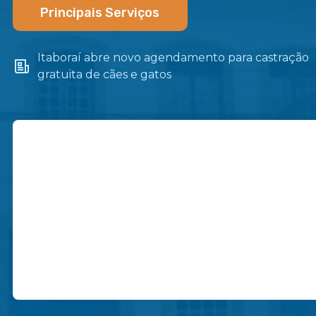
Principais Serviços
o
Itaboraí abre novo agendamento para castração
gratuita de cães e gatos