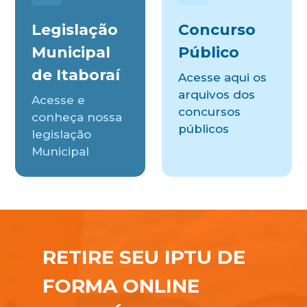
Legislação
Concurso
Municipal
Público
de Itaboraí
Acesse aqui os
arquivos dos
Acesse e
concursos
conheça nossa
públicos
legislação
Municipal
RETIRE SEU IPTU DE
FORMA ONLINE