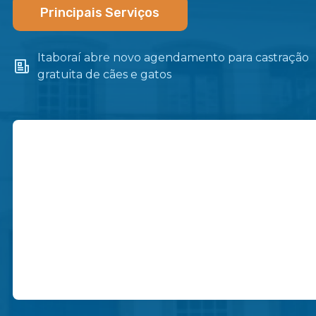
Principais Serviços
o
Itaboraí abre novo agendamento para castração
gratuita de cães e gatos