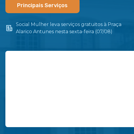
Principais Serviços
Social Mulher leva serviços gratuitos à Praça
Alarico Antunes nesta sexta-feira (07/08)