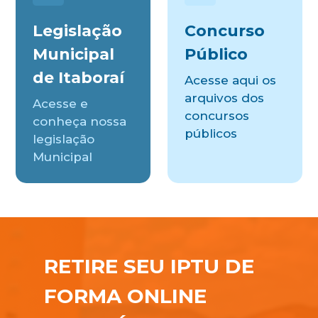
Legislação
Concurso
Municipal
Público
de Itaboraí
Acesse aqui os
arquivos dos
Acesse e
concursos
conheça nossa
públicos
legislação
Municipal
RETIRE SEU IPTU DE
FORMA ONLINE