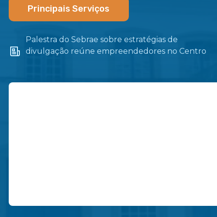
Principais Serviços
Palestra do Sebrae sobre estratégias de
divulgação reúne empreendedores no Centro
de Itaboraí