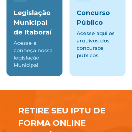
Legislação
Concurso
Municipal
Público
de Itaboraí
Acesse aqui os
arquivos dos
Acesse e
concursos
conheça nossa
públicos
legislação
Municipal
RETIRE SEU IPTU DE
FORMA ONLINE