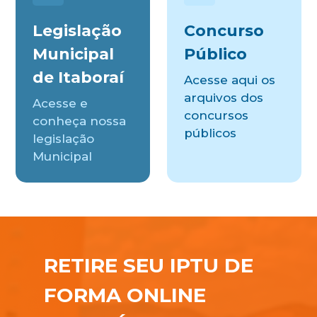
Legislação
Concurso
Municipal
Público
de Itaboraí
Acesse aqui os
arquivos dos
Acesse e
concursos
conheça nossa
públicos
legislação
Municipal
RETIRE SEU IPTU DE
FORMA ONLINE