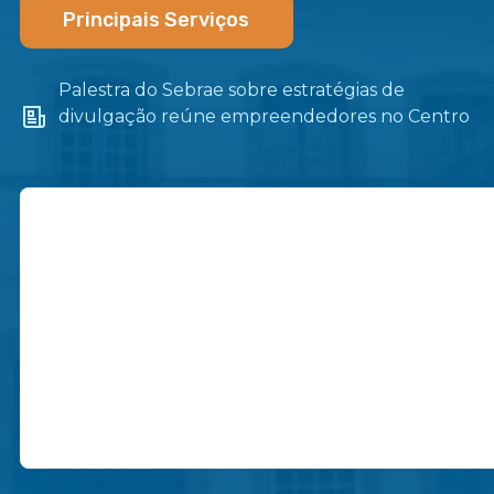
Principais Serviços
Palestra do Sebrae sobre estratégias de
divulgação reúne empreendedores no Centro
de Itaboraí