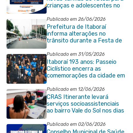
crianças e adolescentes no
Novo Horizonte
Publicado em 26/06/2026
Prefeitura de Itaboraí
informa alterações no
trânsito durante a Festa de
São Pedro Apóstolo
Publicado em 31/05/2026
Itaboraí 193 anos: Passeio
Ciclístico encerra as
comemorações da cidade em
grande estilo
Publicado em 12/06/2026
CRAS Itinerante levará
serviços socioassistenciais
ao bairro Vale do Sol nos dias
15 e 16 de junho e Vila
Gabriela 18 de junho
Publicado em 02/06/2026
Conselho Municipal de Saúde