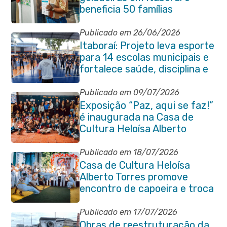
beneficia 50 famílias
Publicado em 26/06/2026
Itaboraí: Projeto leva esporte
para 14 escolas municipais e
fortalece saúde, disciplina e
aprendizado
Publicado em 09/07/2026
Exposição “Paz, aqui se faz!”
é inaugurada na Casa de
Cultura Heloísa Alberto
Torres
Publicado em 18/07/2026
Casa de Cultura Heloísa
Alberto Torres promove
encontro de capoeira e troca
de cordas na Praça Marechal
Floriano Peixoto
Publicado em 17/07/2026
Obras de reestruturação da