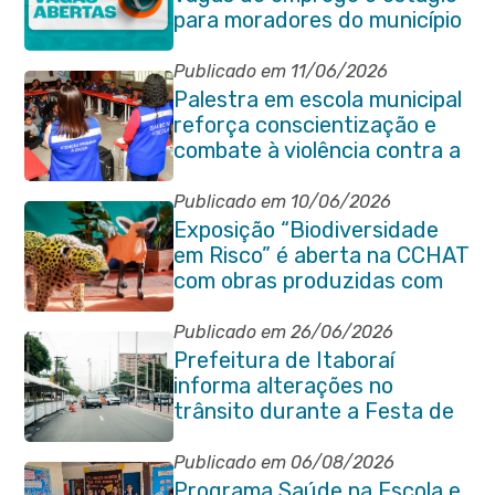
para moradores do município
Publicado em 11/06/2026
Palestra em escola municipal
reforça conscientização e
combate à violência contra a
pessoa idosa em Itaboraí
Publicado em 10/06/2026
Exposição “Biodiversidade
em Risco” é aberta na CCHAT
com obras produzidas com
ajuda de alunos da rede
municipal
Publicado em 26/06/2026
Prefeitura de Itaboraí
informa alterações no
trânsito durante a Festa de
São Pedro Apóstolo
Publicado em 06/08/2026
Programa Saúde na Escola e