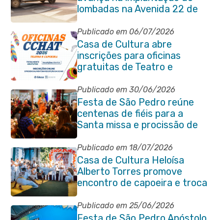
lombadas na Avenida 22 de
Maio para reforçar a
segurança no trânsito
Publicado em 06/07/2026
Casa de Cultura abre
inscrições para oficinas
gratuitas de Teatro e
Capoeira
Publicado em 30/06/2026
Festa de São Pedro reúne
centenas de fiéis para a
Santa missa e procissão de
encerramento e shows
Publicado em 18/07/2026
Casa de Cultura Heloísa
Alberto Torres promove
encontro de capoeira e troca
de cordas na Praça Marechal
Floriano Peixoto
Publicado em 25/06/2026
Festa de São Pedro Apóstolo