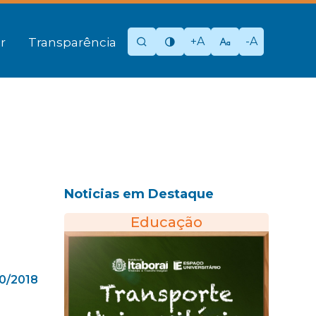
+A
-A
r
Transparência
Noticias em Destaque
Educação
10/2018