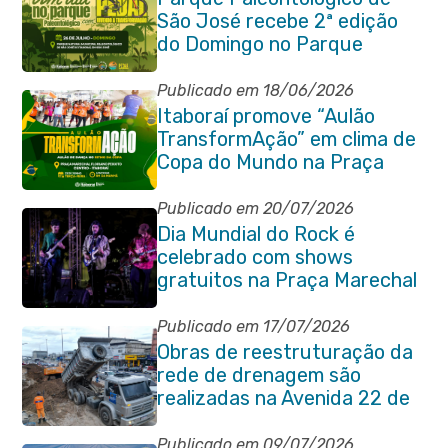
São José recebe 2ª edição
do Domingo no Parque
Paleontológico com Pedal
Vivendo a Transformação
Publicado em 18/06/2026
Itaboraí promove “Aulão
TransformAção” em clima de
Copa do Mundo na Praça
Marechal Floriano Peixoto
Publicado em 20/07/2026
Dia Mundial do Rock é
celebrado com shows
gratuitos na Praça Marechal
Floriano Peixoto
Publicado em 17/07/2026
Obras de reestruturação da
rede de drenagem são
realizadas na Avenida 22 de
Maio
Publicado em 09/07/2026